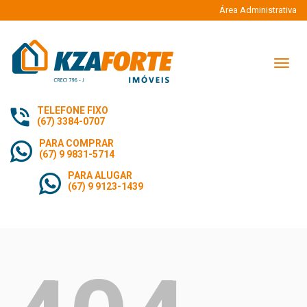
Área Administrativa
Naveg
TELEFONE FIXO
(67) 3384-0707
PARA COMPRAR
(67) 9 9831-5714
PARA ALUGAR
(67) 9 9123-1439