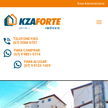
Área Administrativa
Naveg
TELEFONE FIXO
(67) 3384-0707
PARA COMPRAR
(67) 9 9831-5714
PARA ALUGAR
(67) 9 9123-1439