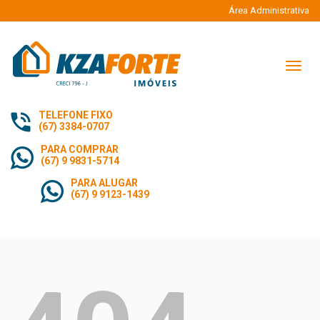
Área Administrativa
Naveg
TELEFONE FIXO
(67) 3384-0707
PARA COMPRAR
(67) 9 9831-5714
PARA ALUGAR
(67) 9 9123-1439