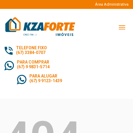
Área Administrativa
Naveg
TELEFONE FIXO
(67) 3384-0707
PARA COMPRAR
(67) 9 9831-5714
PARA ALUGAR
(67) 9 9123-1439