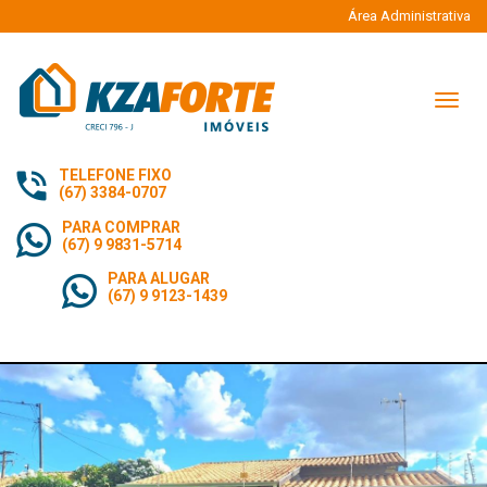
Área Administrativa
Naveg
TELEFONE FIXO
(67) 3384-0707
PARA COMPRAR
(67) 9 9831-5714
PARA ALUGAR
(67) 9 9123-1439