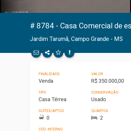
Facebook
Twitter
# 8784 - Casa Comercial de e
E-mail
Jardim Tarumã, Campo Grande - MS
WhatsApp
FINALIDADE
VALOR
Venda
R$ 350.000,00
TIPO
CONSERVAÇÃO
Casa Térrea
Usado
SUÍTES/APTOS.
QUARTOS
0
2
CÓD. INTERNO