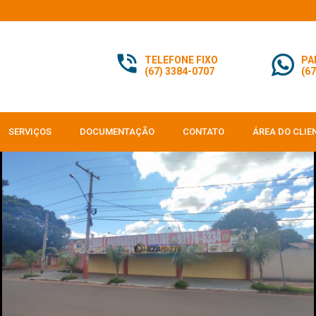
TELEFONE FIXO
PA
(67) 3384-0707
(67
SERVIÇOS
DOCUMENTAÇÃO
CONTATO
ÁREA DO CLIE