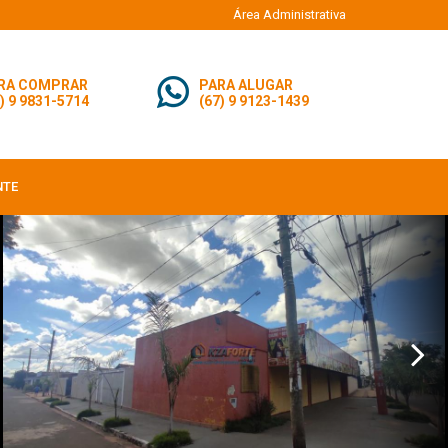
Área Administrativa
RA COMPRAR
PARA ALUGAR
) 9 9831-5714
(67) 9 9123-1439
NTE