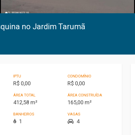
squina no Jardim Tarumã
IPTU
CONDOMÍNIO
R$ 0,00
R$ 0,00
ÁREA TOTAL
ÁREA CONSTRUÍDA
412,58 m²
165,00 m²
BANHEIROS
VAGAS
1
4