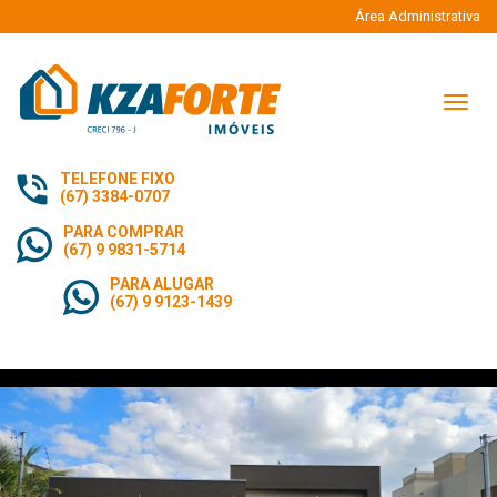
Área Administrativa
Naveg
TELEFONE FIXO
(67) 3384-0707
PARA COMPRAR
(67) 9 9831-5714
PARA ALUGAR
(67) 9 9123-1439