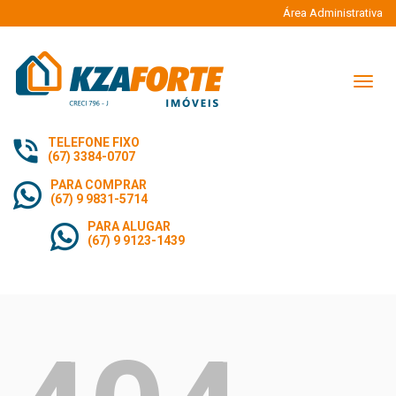
Área Administrativa
Naveg
TELEFONE FIXO
(67) 3384-0707
PARA COMPRAR
(67) 9 9831-5714
PARA ALUGAR
(67) 9 9123-1439