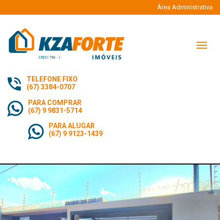
Área Administrativa
Naveg
TELEFONE FIXO
(67) 3384-0707
PARA COMPRAR
(67) 9 9831-5714
PARA ALUGAR
(67) 9 9123-1439